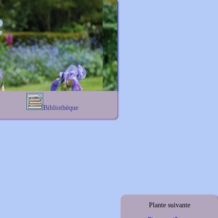
Bibliothèque
Lexique noms propres
s
Lexique botanique
s
s
s
Plante suivante