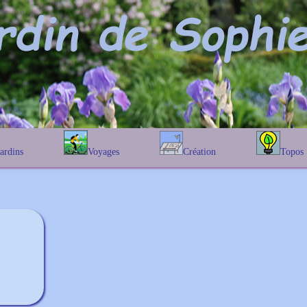
Jardins
Voyages
Création
Topos
étique
En Belgique
Prairies fleuries
Les chênes
Couleur des fleurs
phique
En France
Les Helenium
Au Royaume-Uni
Les Hamameli
Les Galanthu
Les Euonymu