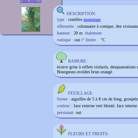
Pinus nigra cv
DESCRIPTION:
type :
conifère
monoïque
silhouette :
colonnaire à conique, dee croissanc
hauteur :
20 m.
étalement:
rustique :
oui
t° limite :
°C
RAMURE:
écorce grise à reflets violacés, desquamations
Bourgeons ovoïdes brun orangé.
FEUILLAGE:
forme :
aiguilles de 5 à 8 cm de long, groupées
couleur :
face externe vert bleuté, face interne
persistant:
oui
FLEURS ET FRUITS: