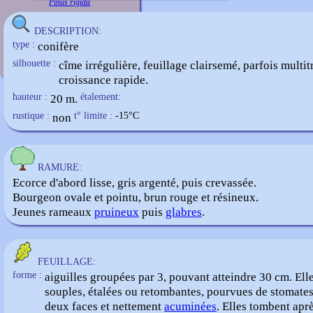
Pinus rigida
DESCRIPTION:
type :
conifère
silhouette :
cîme irrégulière, feuillage clairsemé, parfois multi
croissance rapide.
hauteur :
20 m.
étalement:
rustique :
non
t° limite :
-15
°C
RAMURE:
Ecorce d'abord lisse, gris argenté, puis crevassée.
Bourgeon ovale et pointu, brun rouge et résineux.
Jeunes rameaux
pruineux
puis
glabres
.
FEUILLAGE:
forme :
aiguilles groupées par 3, pouvant atteindre 30 cm. Ell
souples, étalées ou retombantes, pourvues de stomates
deux faces et nettement
acuminées
. Elles tombent apr