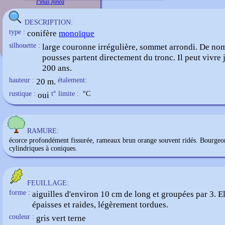
Pinus pinea
DESCRIPTION:
type :
conifère
monoïque
silhouette :
large couronne irrégulière, sommet arrondi. De no
pousses partent directement du tronc. Il peut vivre 
200 ans.
hauteur :
20 m.
étalement:
rustique :
oui
t° limite :
°C
RAMURE:
écorce profondément fissurée, rameaux brun orange souvent ridés. Bourgeo
cylindriques à coniques.
FEUILLAGE:
forme :
aiguilles d'environ 10 cm de long et groupées par 3. El
épaisses et raides, légèrement tordues.
couleur :
gris vert terne