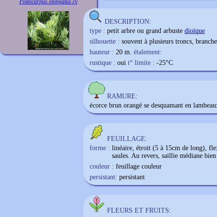
Podocarpus elongatus cv
DESCRIPTION:
type :
petit arbre ou grand arbuste
dioïque
silhouette :
souvent à plusieurs troncs, branch
hauteur :
20 m.
étalement:
rustique :
oui
t° limite :
-25
°C
RAMURE:
écorce brun orangé se desquamant en lambeau
FEUILLAGE:
forme :
linéaire, étroit (5 à 15cm de long), fle
saules. Au revers, saillie médiane bie
couleur :
feuillage couleur
persistant:
persistant
FLEURS ET FRUITS: