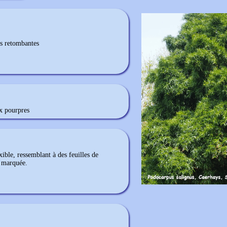
es retombantes
x pourpres
xible, ressemblant à des feuilles de
n marquée.