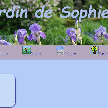
Jardins
Voyages
Création
Topos
étique
En Belgique
Prairies fleuries
Les chênes
Couleur des fleurs
phique
En France
Les Helenium
Au Royaume-Uni
Les Hamameli
Les Galanthu
Les Euonymu