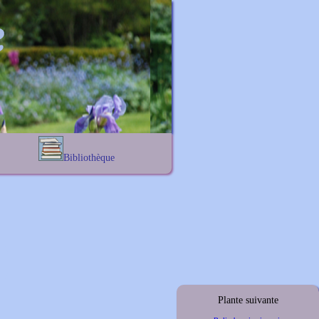
Bibliothèque
Lexique noms propres
s
Lexique botanique
s
s
s
Plante suivante