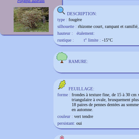
Polylepis australis
DESCRIPTION:
type :
fougère
silhouette :
rhizome court, rampant et ramifié, 
hauteur :
étalement:
rustique :
t° limite :
-15
°C
RAMURE:
FEUILLAGE:
forme :
frondes à texture fine, de 15 à 30 c
triangulaire à ovale, brusquement plu
18 paires de pennes dentées au somme
en automne.
couleur :
vert tendre
persistant:
oui