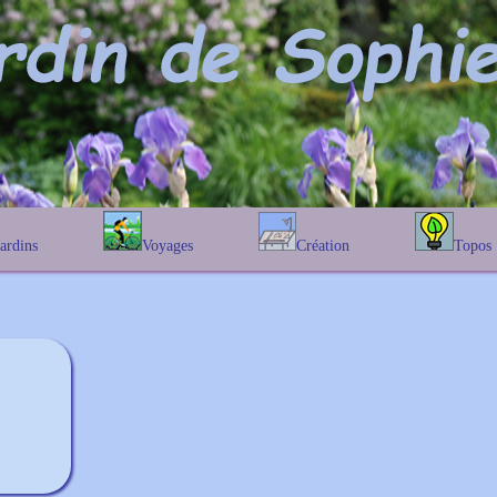
Jardins
Voyages
Création
Topos
étique
En Belgique
Prairies fleuries
Les chênes
Couleur des fleurs
phique
En France
Les Helenium
Au Royaume-Uni
Les Hamameli
Les Galanthu
Les Euonymu