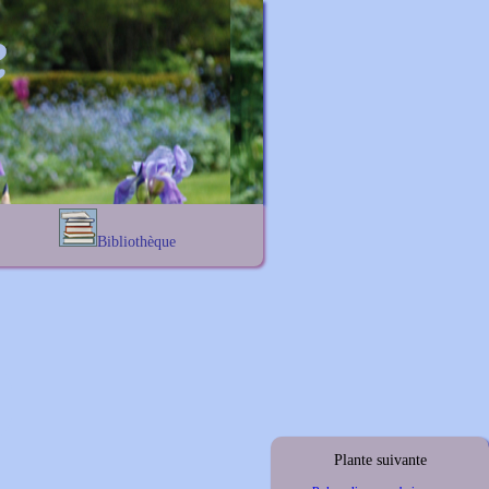
Bibliothèque
Lexique noms propres
s
Lexique botanique
s
s
s
Plante suivante