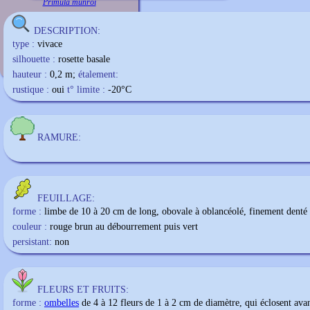
Primula munroi
DESCRIPTION:
type :
vivace
silhouette :
rosette basale
hauteur :
0,2 m;
étalement:
rustique :
oui
t° limite :
-20
°C
RAMURE:
FEUILLAGE:
forme :
limbe de 10 à 20 cm de long, obovale à oblancéolé, finement denté 
couleur :
rouge brun au débourrement puis vert
persistant:
non
FLEURS ET FRUITS:
forme :
ombelles
de 4 à 12 fleurs de 1 à 2 cm de diamètre, qui éclosent avan