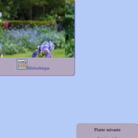
Bibliothèque
Lexique noms propres
s
Lexique botanique
s
s
s
Plante suivante