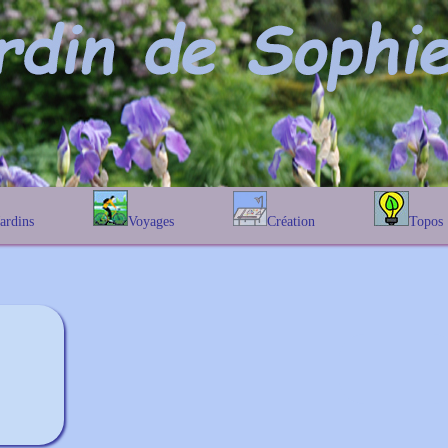
Jardins
Voyages
Création
Topos
étique
En Belgique
Prairies fleuries
Les chênes
Couleur des fleurs
phique
En France
Les Helenium
Au Royaume-Uni
Les Hamameli
Les Galanthu
Les Euonymu