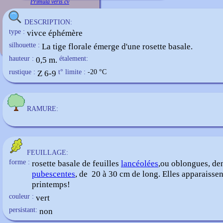
Primula veris cv
DESCRIPTION:
type :
vivce éphémère
silhouette :
La tige florale émerge d'une rosette basale.
hauteur :
0,5 m.
étalement:
rustique :
Z 6-9
t° limite :
-20
°C
RAMURE:
FEUILLAGE:
forme :
rosette basale de feuilles
lancéolées
,ou oblongues, den
pubescentes
, de 20 à 30 cm de long. Elles apparaissen
printemps!
couleur :
vert
persistant:
non