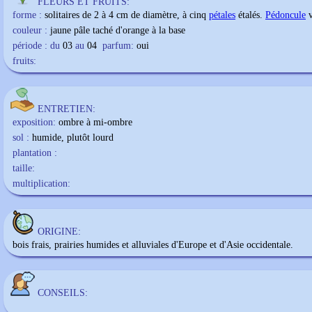
FLEURS ET FRUITS:
forme :
solitaires de 2 à 4 cm de diamètre, à cinq
pétales
étalés.
Pédoncule
v
couleur :
jaune pâle taché d'orange à la base
période : du
03
au
04
parfum:
oui
fruits:
ENTRETIEN:
exposition:
ombre à mi-ombre
sol :
humide, plutôt lourd
plantation :
taille:
multiplication:
ORIGINE:
bois frais, prairies humides et alluviales d'Europe et d'Asie occidentale.
CONSEILS: