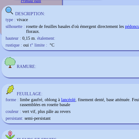
Primula vialii
DESCRIPTION:
type :
vivace
silhouette :
rosette de feuilles basales d'où émergent directement les
pédoncu
floraux.
hauteur :
0,15 m.
étalement:
rustique :
oui
t° limite :
°C
RAMURE:
FEUILLAGE:
forme :
limbe gaufré, oblong à
lancéolé
, finement denté, base atténuée. Feui
rassemblées en rosette basale
couleur :
vert vif, plus pâle au revers
persistant:
semi-persistant