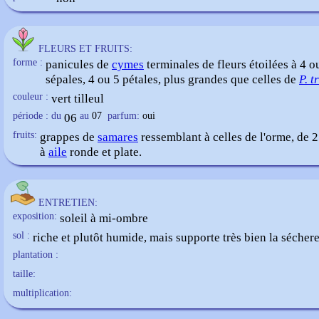
FLEURS ET FRUITS:
forme :
panicules de
cymes
terminales de fleurs étoilées à 4 o
sépales
, 4 ou 5
pétales
, plus grandes que celles de
P. t
couleur :
vert tilleul
période : du
06
au
07
parfum:
oui
fruits:
grappes de
samares
ressemblant à celles de l'orme, de 2
à
aile
ronde et plate.
ENTRETIEN:
exposition:
soleil à mi-ombre
sol :
riche et plutôt humide, mais supporte très bien la séchere
plantation :
taille:
multiplication: