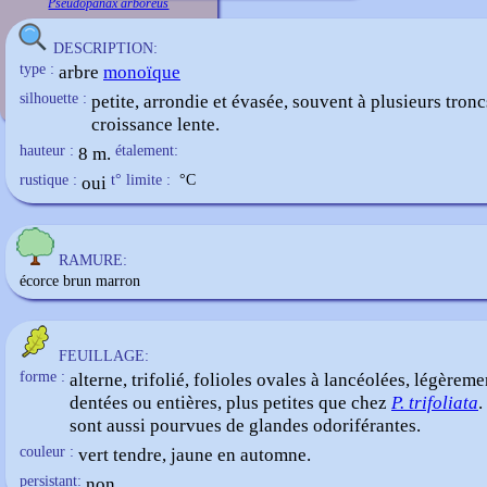
Pseudopanax arboreus
DESCRIPTION:
type :
arbre
monoïque
silhouette :
petite, arrondie et évasée, souvent à plusieurs tronc
croissance lente.
hauteur :
8 m.
étalement:
rustique :
oui
t° limite :
°C
RAMURE:
écorce brun marron
FEUILLAGE:
forme :
alterne, trifolié, folioles ovales à
lancéolées
, légèreme
dentées ou entières, plus petites que chez
P. trifoliata
.
sont aussi pourvues de glandes odoriférantes.
couleur :
vert tendre, jaune en automne.
persistant:
non