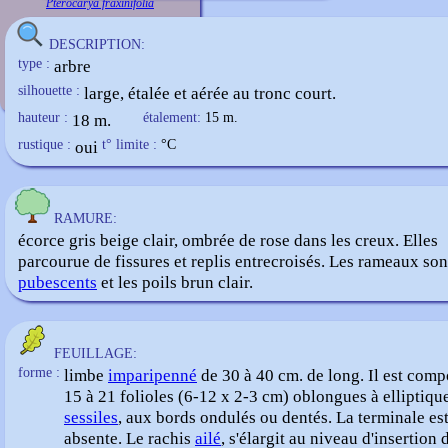
Pterocarya fraxinifolia
DESCRIPTION:
type :
arbre
silhouette :
large, étalée et aérée au tronc court.
hauteur :
18 m.
étalement:
15 m.
rustique :
oui
t° limite :
°C
RAMURE:
écorce gris beige clair, ombrée de rose dans les creux. Elles
parcourue de fissures et replis entrecroisés. Les rameaux son
pubescents
et les poils brun clair.
FEUILLAGE:
forme :
limbe
imparipenné
de 30 à 40 cm. de long. Il est comp
15 à 21 folioles (6-12 x 2-3 cm) oblongues à elliptiqu
sessiles
, aux bords ondulés ou dentés. La terminale es
absente. Le rachis
ailé
, s'élargit au niveau d'insertion 