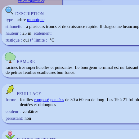
Ptelea trifoliata cv
DESCRIPTION:
type :
arbre
monoïque
silhouette :
à plusieurs troncs et de croissance rapide. Il drageonne beaucoup
hauteur :
25 m.
étalement:
rustique :
oui
t° limite :
°C
RAMURE:
racines très superficielles et puissantes. Le bourgeon terminal est nu laissant
de petites feuilles écailleuses bun foncé.
FEUILLAGE:
forme :
feuilles
composé
pennées
de 30 à 60 cm de long. Les 19 à 21 foliol
dentées et oblongues.
couleur :
verdâtres
persistant:
non