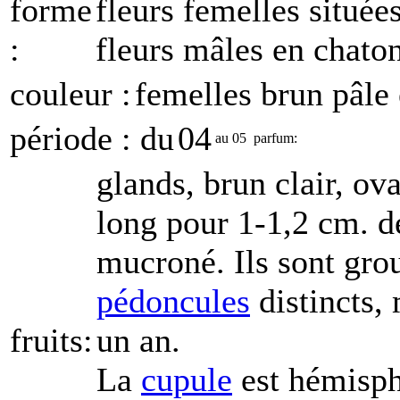
forme
fleurs femelles située
:
fleurs mâles en chato
couleur :
femelles brun pâle 
période : du
04
au
05
parfum:
glands, brun clair, ov
long pour 1-1,2 cm. d
mucroné. Ils sont grou
pédoncules
distincts, 
fruits:
un an.
La
cupule
est hémisphé