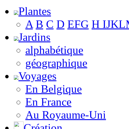
Plantes
A
B
C
D
E
F
G
H
I
J
K
L
Jardins
alphabétique
géographique
Voyages
En Belgique
En France
Au Royaume-Uni
Création