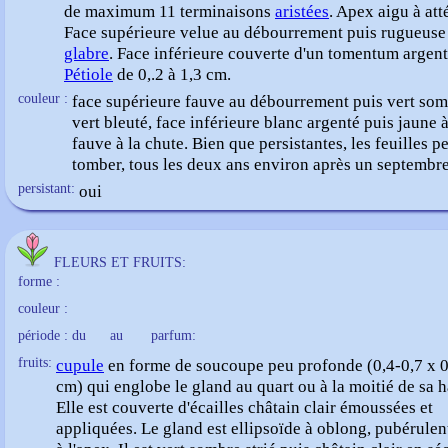
de maximum 11 terminaisons
aristées
. Apex aigu à att
Face supérieure velue au débourrement puis rugueuse
glabre
. Face inférieure couverte d'un tomentum argent
Pétiole
de 0,.2 à 1,3 cm.
couleur :
face supérieure fauve au débourrement puis vert som
vert bleuté, face inférieure blanc argenté puis jaune 
fauve à la chute. Bien que persistantes, les feuilles p
tomber, tous les deux ans environ après un septembre 
persistant:
oui
FLEURS ET FRUITS:
forme :
couleur :
période : du
au
parfum:
fruits:
cupule
en forme de soucoupe peu profonde (0,4-0,7 x 0
cm) qui englobe le gland au quart ou à la moitié de sa h
Elle est couverte d'écailles châtain clair émoussées et
appliquées. Le gland est ellipsoïde à oblong, pubérulent