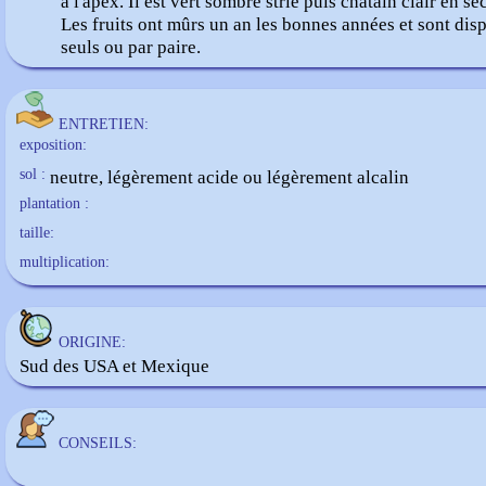
à l'apex. Il est vert sombre strié puis châtain clair en sé
Les fruits ont mûrs un an les bonnes années et sont dis
seuls ou par paire.
ENTRETIEN:
exposition:
sol :
neutre, légèrement acide ou légèrement alcalin
plantation :
taille:
multiplication:
ORIGINE:
Sud des USA et Mexique
CONSEILS: