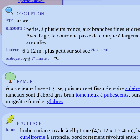
Quercus x hickelii
DESCRIPTION:
type :
arbre
silhouette :
petite, à plusieurs troncs, aux branches fines et dre
Avec l'âge, la couronne passe de conique à largeme
arrondie.
hauteur :
6 à 12 m., plus petit sur sol sec
étalement:
rustique :
oui
t° limite :
°C
RAMURE:
écorce jeune lisse et grise, puis noire et fissurée voire
subér
rameaux sont d'abord gris brun
tomenteux
à
pubescents
, pui
rougeâtre foncé et
glabres
.
FEUILLAGE:
forme :
limbe coriace, ovale à elliptique (4,5-12 x 1,5-4cm), b
cunéiforme
à arrondie, bord fortement révoluté entier