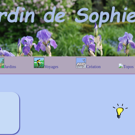
Jardins
Voyages
Création
Topos
phabétique
En Belgique
Prairies fleuries
Les chê
Couleur des fleurs
ographique
En France
Les Helen
Au Royaume-Uni
Les Hamam
Les Galan
Les Euon