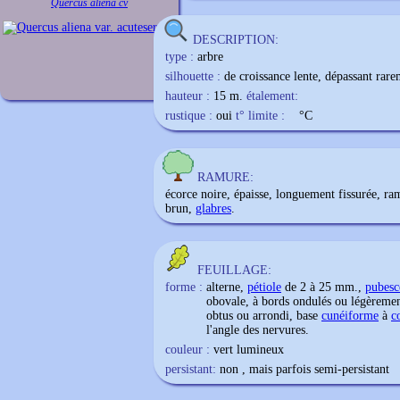
Quercus aliena cv
DESCRIPTION:
type :
arbre
silhouette :
de croissance lente, dépassant rar
hauteur :
15 m.
étalement:
rustique :
oui
t° limite :
°C
RAMURE:
écorce noire, épaisse, longuement fissurée, r
brun,
glabres
.
FEUILLAGE:
forme :
alterne,
pétiole
de 2 à 25 mm.,
pubesc
obovale, à bords ondulés ou légèremen
obtus ou arrondi, base
cunéiforme
à
c
l'angle des nervures.
couleur :
vert lumineux
persistant:
non , mais parfois semi-persistant