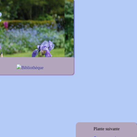
Bibliothèque
nes
Lexique noms propres
iums
Lexique botanique
elis
thus
ymus
Plante suivante