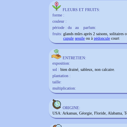
FLEURS ET FRUITS:
forme :
couleur :
période : du
au
parfum:
fruits:
glands mûrs après 2 saisons, solitaires 
cupule
sessile
ou à
pédoncule
court
ENTRETIEN:
exposition:
sol :
bien drainé, sableux, non calcaire.
plantation :
taille:
multiplication:
ORIGINE:
USA: Arkansas, Géorgie, Floride, Alabama, T