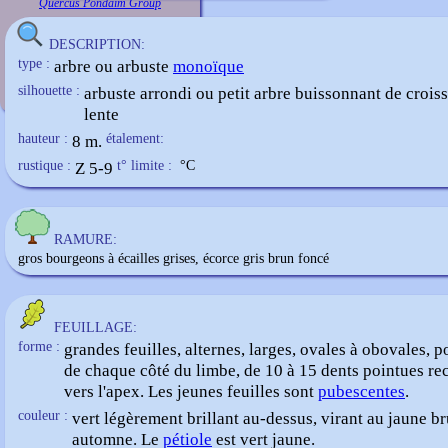
Quercus Pondaim Group
DESCRIPTION:
type :
arbre ou arbuste
monoïque
silhouette :
arbuste arrondi ou petit arbre buissonnant de croiss
lente
hauteur :
8 m.
étalement:
rustique :
Z 5-9
t° limite :
°C
RAMURE:
gros bourgeons à écailles grises, écorce gris brun foncé
FEUILLAGE:
forme :
grandes feuilles, alternes, larges, ovales à obovales, 
de chaque côté du limbe, de 10 à 15 dents pointues r
vers l'apex. Les jeunes feuilles sont
pubescentes
.
couleur :
vert légèrement brillant au-dessus, virant au jaune b
automne. Le
pétiole
est vert jaune.