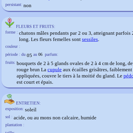
persistant:
non
FLEURS ET FRUITS:
forme :
chatons mâles pendants par 2 ou 3, atteignant parfois
long. Les fleurs femelles sont
sessiles
.
couleur :
période : du
05
au
06
parfum:
fruits:
bouquets de 2 à 5 glands ovales de 2 à 4 cm de long, d
rouge brun La
cupule
aux écailles grisâtres, faiblement
appliquées, couvre le tiers à la moitié du gland. Le
péd
est court et épais.
ENTRETIEN:
exposition:
soleil
sol :
acide, ou au mons non calcaire, humide
plantation :
taille: