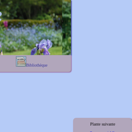
Bibliothèque
Lexique noms propres
s
Lexique botanique
s
s
s
Plante suivante