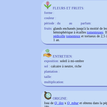
FLEURS ET FRUITS:
forme :
couleur :
période : du
au
parfum:
fruits:
glands enchassés jusqu'à la moitié de l
hémisphérique à écailles
tomenteuses
. 
pédicelle
tomenteux
et tortueux de 2,5 
1 an.
ENTRETIEN:
exposition:
soleil à mi-ombre
sol :
calcaire à neutre, riche
plantation :
taille:
multiplication:
ORIGINE:
Issu de
Q. ilex
x
Q. robur
et obtenu dans la pé
18è.