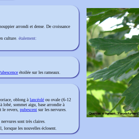
 houppier arrondi et dense. De croissance
n culture.
étalement:
Pubescence
étoilée sur les rameaux.
oriace, oblong à
lancéolé
ou ovale (6-12
 à lobé, sommet aigu, base arrondie à
t le revers,
pubescent
sur les nervures.
 nervures sont très claires.
l, lorsque les nouvelles éclosent.