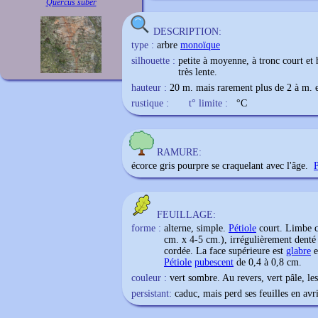
Quercus suber
DESCRIPTION:
type :
arbre
monoïque
silhouette :
petite à moyenne, à tronc court et
très lente.
hauteur :
20 m. mais rarement plus de 2 à m. e
rustique :
t° limite :
°C
RAMURE:
écorce gris pourpre se craquelant avec l'âge.
FEUILLAGE:
forme :
alterne, simple.
Pétiole
court. Limbe c
cm. x 4-5 cm.), irrégulièrement denté
cordée. La face supérieure est
glabre
e
Pétiole
pubescent
de 0,4 à 0,8 cm.
couleur :
vert sombre. Au revers, vert pâle, les
persistant:
caduc, mais perd ses feuilles en avri