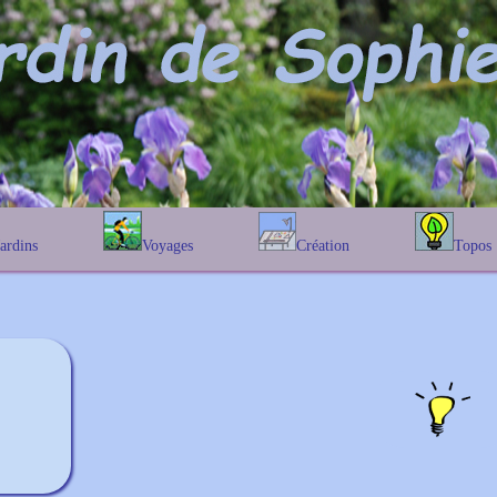
Jardins
Voyages
Création
Topos
étique
En Belgique
Prairies fleuries
Les chênes
Couleur des fleurs
phique
En France
Les Helenium
Au Royaume-Uni
Les Hamameli
Les Galanthu
Les Euonymu