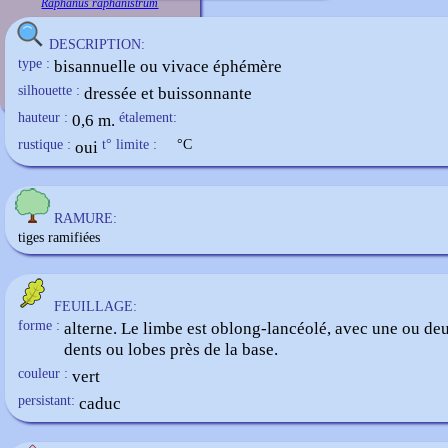
Raphanus raphanistrum
DESCRIPTION:
type :
bisannuelle ou vivace éphémère
silhouette :
dressée et buissonnante
hauteur :
0,6 m.
étalement:
rustique :
oui
t° limite :
°C
RAMURE:
tiges ramifiées
FEUILLAGE:
forme :
alterne. Le limbe est oblong-lancéolé, avec une ou deu
dents ou lobes près de la base.
couleur :
vert
persistant:
caduc