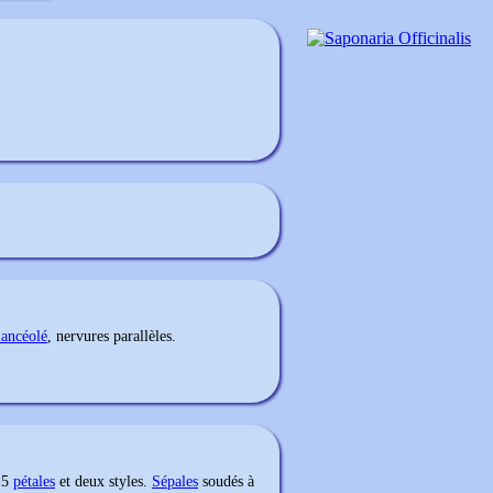
lancéolé
, nervures parallèles.
à 5
pétales
et deux styles.
Sépales
soudés à