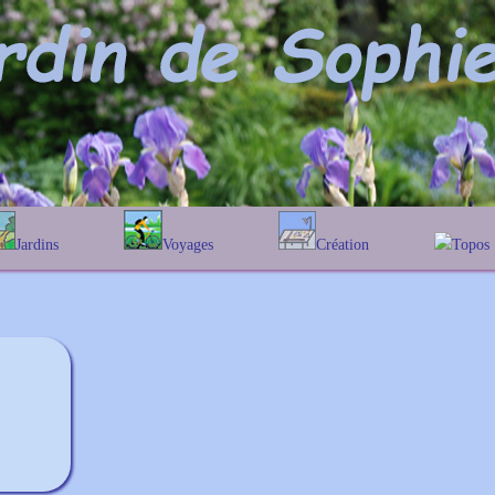
Jardins
Voyages
Création
Topos
phabétique
En Belgique
Prairies fleuries
Les chê
Couleur des fleurs
ographique
En France
Les Helen
Au Royaume-Uni
Les Hamam
Les Galan
Les Euon