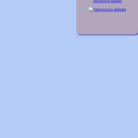
Sarcococca saligna