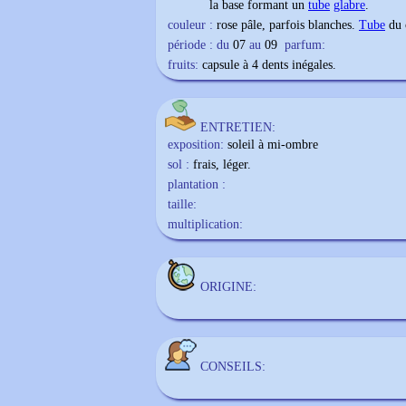
la base formant un
tube
glabre
.
couleur :
rose pâle, parfois blanches.
Tube
du c
période : du
07
au
09
parfum:
fruits:
capsule à 4 dents inégales.
ENTRETIEN:
exposition:
soleil à mi-ombre
sol :
frais, léger.
plantation :
taille:
multiplication:
ORIGINE:
CONSEILS: