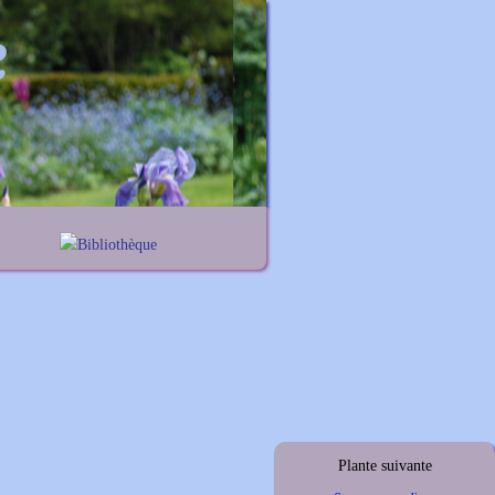
Bibliothèque
nes
Lexique noms propres
iums
Lexique botanique
elis
thus
ymus
Plante suivante