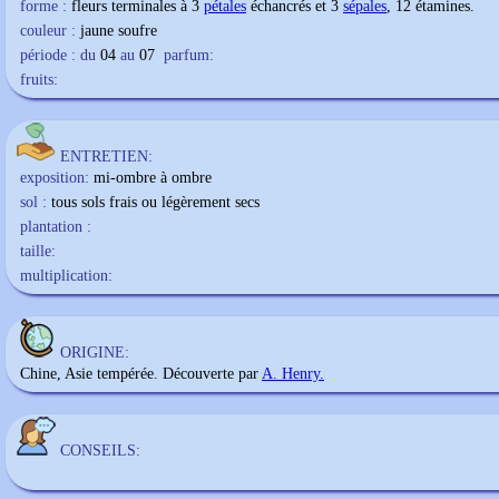
forme :
fleurs terminales à 3
pétales
échancrés et 3
sépales
, 12 étamines.
couleur :
jaune soufre
période : du
04
au
07
parfum:
fruits:
ENTRETIEN:
exposition:
mi-ombre à ombre
sol :
tous sols frais ou légèrement secs
plantation :
taille:
multiplication:
ORIGINE:
Chine, Asie tempérée. Découverte par
A. Henry.
CONSEILS: