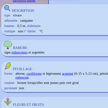
Sarcococca saligna
DESCRIPTION:
type :
vivace
silhouette :
rampante
hauteur :
0,5 m.
étalement:
rustique :
non
t° limite :
°C
RAMURE:
tiges
pubescentes
et argentées
FEUILLAGE:
forme :
alterne,
cordiforme
et légèrement
acuminé
(6-15 x 5-13 cm), pétiol
pubescent
.
couleur :
bronze lorsqu'elles sont jeunes puis vert grisé
persistant:
non
FLEURS ET FRUITS: