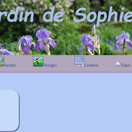
Jardins
Voyages
Création
Topos
phabétique
En Belgique
Prairies fleuries
Les chê
Couleur des fleurs
ographique
En France
Les Helen
Au Royaume-Uni
Les Hamam
Les Galan
Les Euon