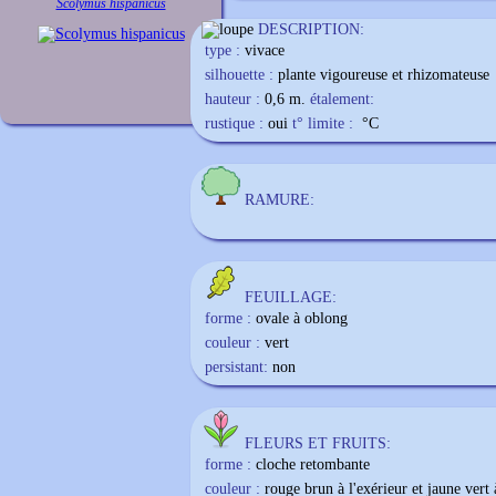
Scolymus hispanicus
DESCRIPTION:
type :
vivace
silhouette :
plante vigoureuse et rhizomateuse
hauteur :
0,6 m.
étalement:
rustique :
oui
t° limite :
°C
RAMURE:
FEUILLAGE:
forme :
ovale à oblong
couleur :
vert
persistant:
non
FLEURS ET FRUITS:
forme :
cloche retombante
couleur :
rouge brun à l'exérieur et jaune vert à