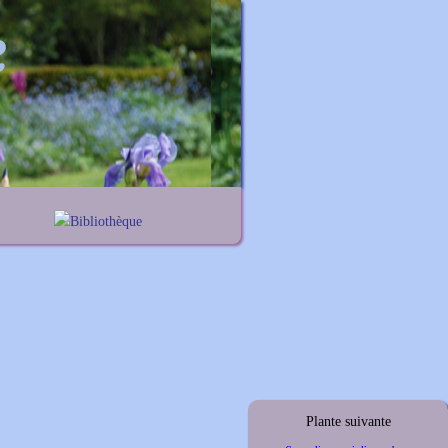
Bibliothèque
nes
Lexique noms propres
iums
Lexique botanique
elis
thus
ymus
Plante suivante