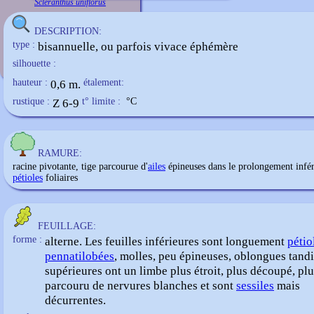
Scleranthus uniflorus
DESCRIPTION:
type :
bisannuelle, ou parfois vivace éphémère
silhouette :
hauteur :
0,6 m.
étalement:
rustique :
Z 6-9
t° limite :
°C
RAMURE:
racine pivotante, tige parcourue d'
ailes
épineuses dans le prolongement infér
pétioles
foliaires
FEUILLAGE:
forme :
alterne. Les feuilles inférieures sont longuement
pétio
pennatilobées
, molles, peu épineuses, oblongues tandi
supérieures ont un limbe plus étroit, plus découpé, plu
parcouru de nervures blanches et sont
sessiles
mais
décurrentes.