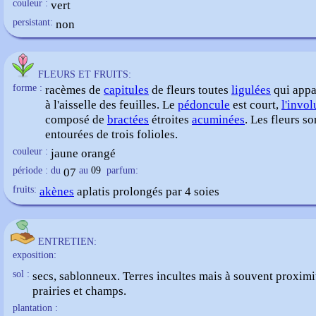
couleur :
vert
persistant:
non
FLEURS ET FRUITS:
forme :
racèmes de
capitules
de fleurs toutes
ligulées
qui appa
à l'aisselle des feuilles. Le
pédoncule
est court,
l'invol
composé de
bractées
étroites
acuminées
. Les fleurs so
entourées de trois folioles.
couleur :
jaune orangé
période : du
07
au
09
parfum:
fruits:
akènes
aplatis prolongés par 4 soies
ENTRETIEN:
exposition:
sol :
secs, sablonneux. Terres incultes mais à souvent proximi
prairies et champs.
plantation :