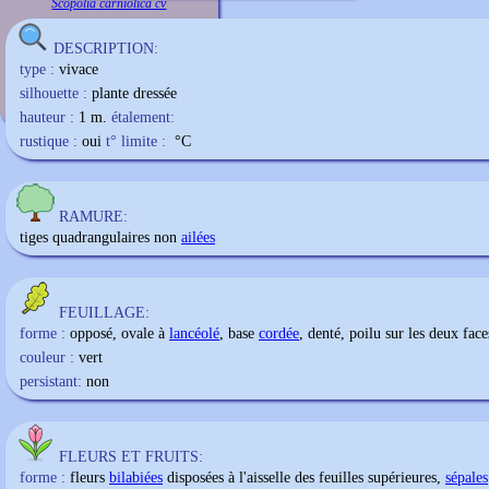
Scopolia carniolica cv
DESCRIPTION:
type :
vivace
silhouette :
plante dressée
hauteur :
1 m.
étalement:
rustique :
oui
t° limite :
°C
RAMURE:
tiges quadrangulaires non
ailées
FEUILLAGE:
forme :
opposé, ovale à
lancéolé
, base
cordée
, denté, poilu sur les deux face
couleur :
vert
persistant:
non
FLEURS ET FRUITS:
forme :
fleurs
bilabiées
disposées à l'aisselle des feuilles supérieures,
sépales