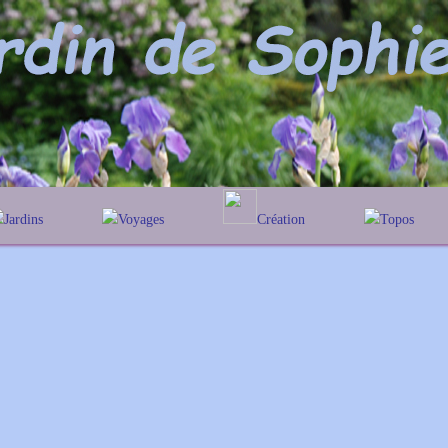
Jardins
Voyages
Création
Topos
lphabétique
En Belgique
Prairies fleuries
Les chênes
Couleur des fleurs
éographique
En France
Les Heleniums
Au Royaume-Uni
Les Hamamelis
Les Galanthus
Les Euonymus