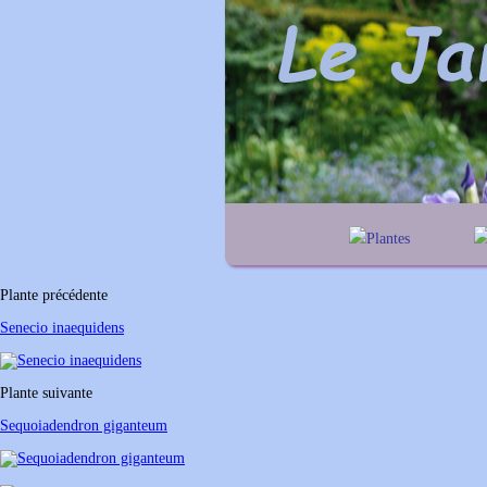
Plantes
A
B
C
D
E
a
F
G
H
I
J
g
Plante précédente
K
L
M
N
O
Senecio inaequidens
P
Q
R
S
T
U
V
W
X
Y
Plante suivante
Z
Sequoiadendron giganteum