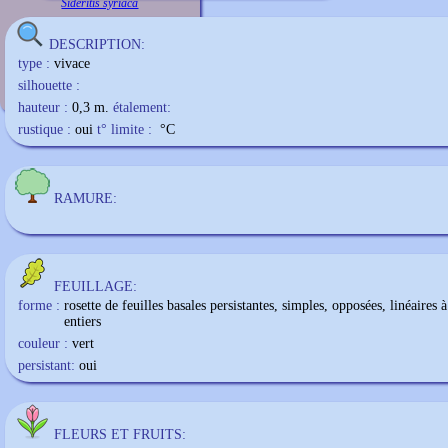
Sideritis syriaca
DESCRIPTION:
type :
vivace
silhouette :
hauteur :
0,3 m.
étalement:
rustique :
oui
t° limite :
°C
RAMURE:
FEUILLAGE:
forme :
rosette de feuilles basales persistantes, simples, opposées, linéaires 
entiers
couleur :
vert
persistant:
oui
FLEURS ET FRUITS: