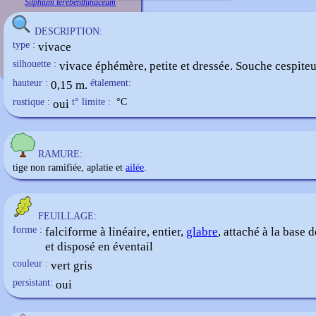
Silphium terebenthinaceum
DESCRIPTION:
type :
vivace
silhouette :
vivace éphémère, petite et dressée. Souche cespiteu
hauteur :
0,15 m.
étalement:
rustique :
oui
t° limite :
°C
RAMURE:
tige non ramifiée, aplatie et
ailée
.
FEUILLAGE:
forme :
falciforme à linéaire, entier,
glabre
, attaché à la base d
et disposé en éventail
couleur :
vert gris
persistant:
oui