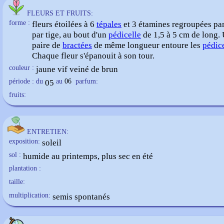
FLEURS ET FRUITS:
forme :
fleurs étoilées à 6
tépales
et 3 étamines regroupées par
par tige, au bout d'un
pédicelle
de 1,5 à 5 cm de long.
paire de
bractées
de même longueur entoure les
pédic
Chaque fleur s'épanouit à son tour.
couleur :
jaune vif veiné de brun
période : du
05
au
06
parfum:
fruits:
ENTRETIEN:
exposition:
soleil
sol :
humide au printemps, plus sec en été
plantation :
taille:
multiplication:
semis spontanés