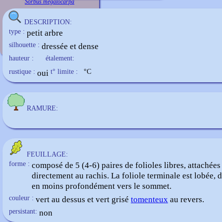
Sorbus megalocarpa
DESCRIPTION:
type :
petit arbre
silhouette :
dressée et dense
hauteur :
étalement:
rustique :
oui
t° limite :
°C
RAMURE:
FEUILLAGE:
forme :
composé de 5 (4-6) paires de folioles libres, attachées
directement au rachis. La foliole terminale est lobée, 
en moins profondément vers le sommet.
couleur :
vert au dessus et vert grisé
tomenteux
au revers.
persistant:
non