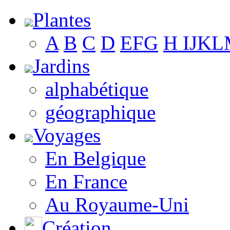
Plantes
A
B
C
D
E
F
G
H
I
J
K
L
Jardins
alphabétique
géographique
Voyages
En Belgique
En France
Au Royaume-Uni
Création