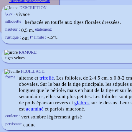
Thalictrum rochebruneanum
DESCRIPTION:
type :
vivace
silhouette :
herbacée en touffe aux tiges florales dressées.
hauteur :
0,5 m.
étalement:
rustique :
oui
t° limite :
-15
°C
RAMURE:
tiges velues
FEUILLAGE:
forme :
alterne et
trifolié
. Les folioles, de 2-4,5 cm. x 0,8-2 cm
obovales. Sur le bas de la tige principale, les stipules 
longues que le pétiole, mais en haut de la tige et sur le
secondaires, elles sont plus petites. Les folioles sont
de poils épars au revers et
glabres
sur le dessus. Leur
est
acuminé
et parfois mucroné.
couleur :
vert sombre légèrement grisé
persistant:
caduc