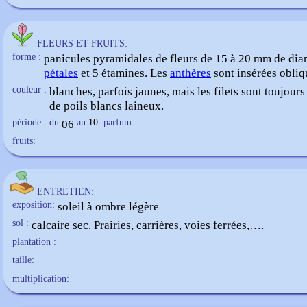
FLEURS ET FRUITS:
forme :
panicules pyramidales de fleurs de 15 à 20 mm de diam
pétales
et 5 étamines. Les
anthères
sont insérées obli
couleur :
blanches, parfois jaunes, mais les filets sont toujour
de poils blancs laineux.
période : du
06
au
10
parfum:
fruits:
ENTRETIEN:
exposition:
soleil à ombre légère
sol :
calcaire sec. Prairies, carrières, voies ferrées,….
plantation :
taille:
multiplication: