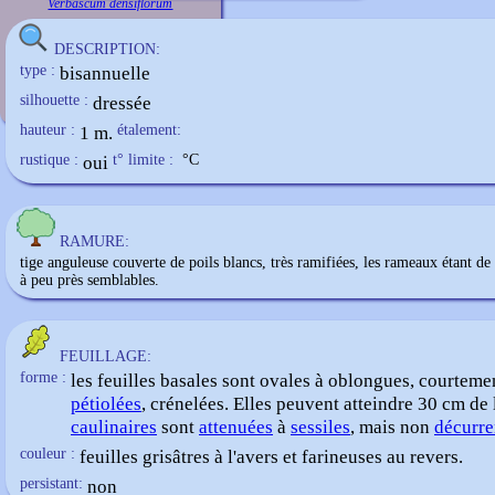
Verbascum densiflorum
DESCRIPTION:
type :
bisannuelle
silhouette :
dressée
hauteur :
1 m.
étalement:
rustique :
oui
t° limite :
°C
RAMURE:
tige anguleuse couverte de poils blancs, très ramifiées, les rameaux étant de
à peu près semblables.
FEUILLAGE:
forme :
les feuilles basales sont ovales à oblongues, courteme
pétiolées
, crénelées. Elles peuvent atteindre 30 cm de
caulinaires
sont
attenuées
à
sessiles
, mais non
décurre
couleur :
feuilles grisâtres à l'avers et farineuses au revers.
persistant:
non