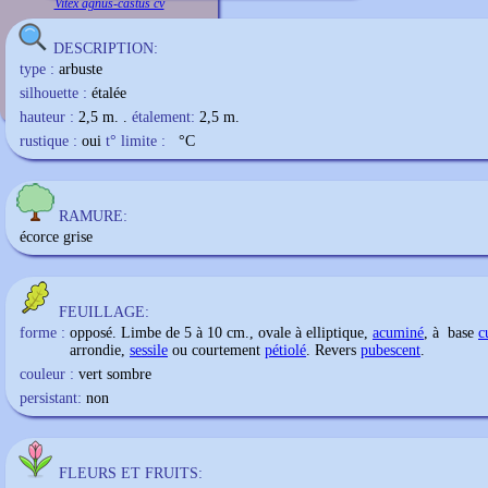
Vitex agnus-castus cv
DESCRIPTION:
type :
arbuste
silhouette :
étalée
hauteur :
2,5 m. .
étalement:
2,5 m.
rustique :
oui
t° limite :
°C
RAMURE:
écorce grise
FEUILLAGE:
forme :
opposé. Limbe de 5 à 10 cm., ovale à elliptique,
acuminé
, à base
c
arrondie,
sessile
ou courtement
pétiolé
. Revers
pubescent
.
couleur :
vert sombre
persistant:
non
FLEURS ET FRUITS: