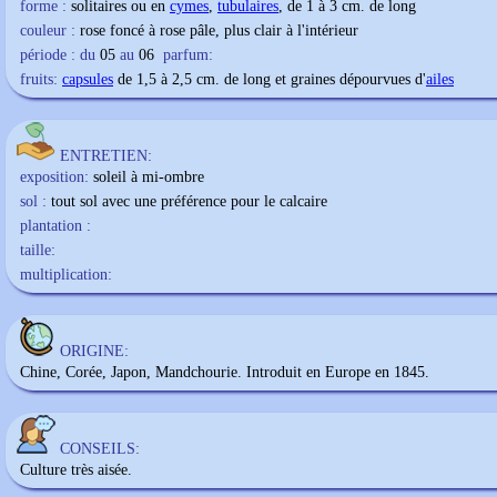
forme :
solitaires ou en
cymes
,
tubulaires
, de 1 à 3 cm. de long
couleur :
rose foncé à rose pâle, plus clair à l'intérieur
période : du
05
au
06
parfum:
fruits:
capsules
de 1,5 à 2,5 cm. de long et graines dépourvues d'
ailes
ENTRETIEN:
exposition:
soleil à mi-ombre
sol :
tout sol avec une préférence pour le calcaire
plantation :
taille:
multiplication:
ORIGINE:
Chine, Corée, Japon, Mandchourie. Introduit en Europe en 1845.
CONSEILS:
Culture très aisée.