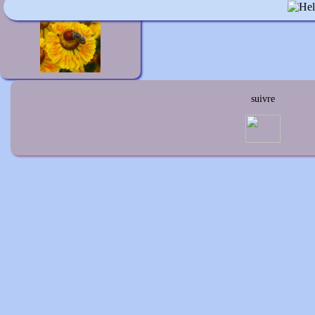
Helenium 'Amber Man'
suivre