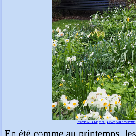
Narcissus
'Cragford'
,
Leucojum aestiveum
En été comme au printemps, les