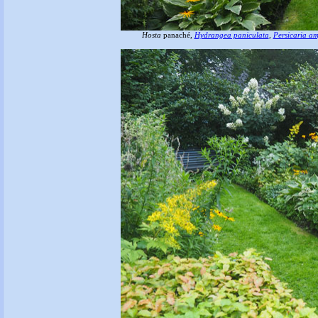
Hosta
panaché,
Hydrangea paniculata
,
Persicaria am