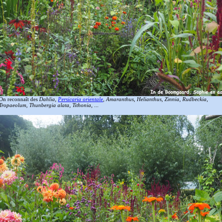
On reconnaît des
Dahlia,
Persicaria orientale
, Amaranthus, Helianthus, Zinnia, Rudbeckia,
Tropaeolum, Thunbergia alata, Tithonia,
...