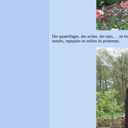
Des quadrillages, des arches, des tipis, ... en 
semées, repiquées en milieu de printemps.