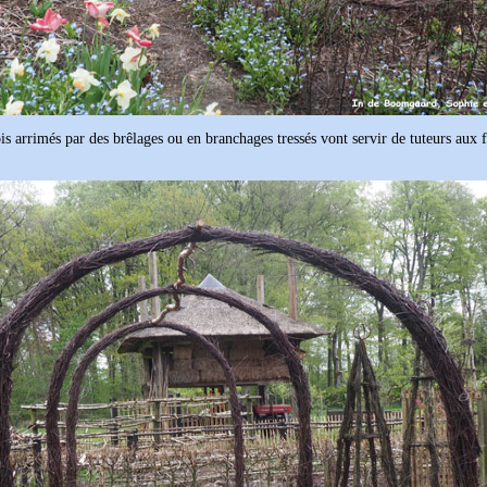
bois arrimés par des brêlages ou en branchages tressés vont servir de tuteurs aux 