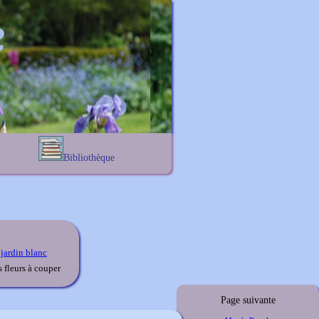
Bibliothèque
Lexique noms propres
s
Lexique botanique
s
s
s
 jardin blanc
es fleurs à couper
Page suivante