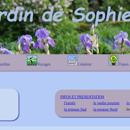
Jardins
Voyages
Création
Topos
étique
En Belgique
Prairies fleuries
Les chênes
Couleur des fleurs
phique
En France
Les Helenium
Au Royaume-Uni
Les Hamameli
Les Galanthu
INFOS ET PRESENTATION
Les Euonymu
.
l'entrée
.
le jardin pourpre
.
le
.
la terrasse Sud
.
la terrasse Nord
. l