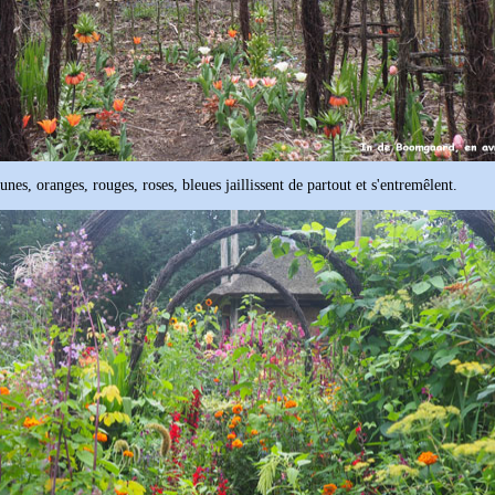
aunes, oranges, rouges, roses, bleues jaillissent de partout et s'entremêlent.