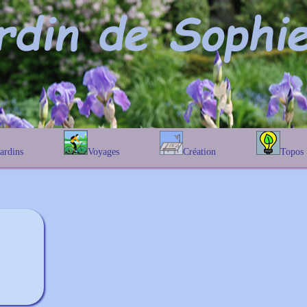
Jardins
Voyages
Création
Topos
étique
En Belgique
Prairies fleuries
Les chênes
Couleur des fleurs
phique
En France
Les Helenium
Au Royaume-Uni
Les Hamameli
Les Galanthu
Les Euonymu