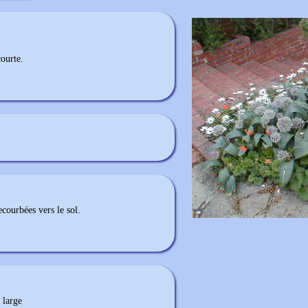
courte.
recourbées vers le sol.
 large