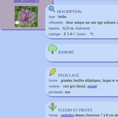
Allium jesdianum cv
DESCRIPTION:
type :
bulbe
silhouette :
fleur unique sur une tige solitaire 
hauteur :
0,25 m.
étalement:
rustique :
Z 5-9
t° limite :
°C
RAMURE:
FEUILLAGE:
forme :
grandes feuilles elliptiques, larges et 
couleur :
vert gris bleuté,
pruiné
persistant:
non
FLEURS ET FRUITS:
forme :
ombelles
denses d'environ 7 à 8 cm de