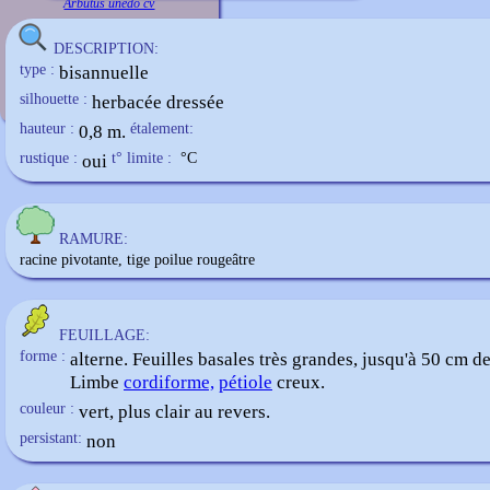
Arbutus unedo cv
DESCRIPTION:
type :
bisannuelle
silhouette :
herbacée dressée
hauteur :
0,8 m.
étalement:
rustique :
oui
t° limite :
°C
RAMURE:
racine pivotante, tige poilue rougeâtre
FEUILLAGE:
forme :
alterne. Feuilles basales très grandes, jusqu'à 50 cm de
Limbe
cordiforme,
pétiole
creux.
couleur :
vert, plus clair au revers.
persistant:
non