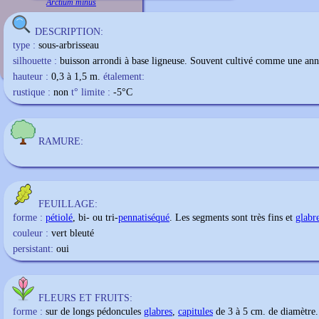
Arctium minus
DESCRIPTION:
type :
sous-arbrisseau
silhouette :
buisson arrondi à base ligneuse. Souvent cultivé comme une ann
hauteur :
0,3 à 1,5 m.
étalement:
rustique :
non
t° limite :
-5
°C
RAMURE:
FEUILLAGE:
forme :
pétiolé
, bi- ou tri-
pennatiséqué
. Les segments sont très fins et
glabr
couleur :
vert bleuté
persistant:
oui
FLEURS ET FRUITS:
forme :
sur de longs pédoncules
glabres
,
capitules
de 3 à 5 cm. de diamètre.