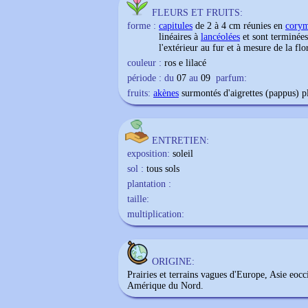
FLEURS ET FRUITS:
forme :
capitules
de 2 à 4 cm réunies en
cory
linéaires à
lancéolées
et sont terminées
l'extérieur au fur et à mesure de la flo
couleur :
ros e lilacé
période : du
07
au
09
parfum:
fruits:
akènes
surmontés d'aigrettes (pappus) 
ENTRETIEN:
exposition:
soleil
sol :
tous sols
plantation :
taille:
multiplication:
ORIGINE:
Prairies et terrains vagues d'Europe, Asie eocc
Amérique du Nord.