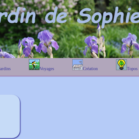
Jardins
Voyages
Création
Topos
étique
En Belgique
Prairies fleuries
Les chênes
Couleur des fleurs
phique
En France
Les Helenium
Au Royaume-Uni
Les Hamameli
Les Galanthu
Les Euonymu