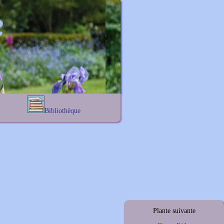
Bibliothèque
Lexique noms propres
s
Lexique botanique
s
s
s
Plante suivante