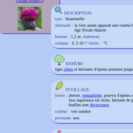
Cirsium rivulare cv
DESCRIPTION:
type :
bisannuelle
silhouette :
la 1ère année apparaît une rosette b
tige florale élancée
hauteur :
1,2 m.
étalement:
rustique :
Z 2-10
t° limite :
°C
RAMURE:
tiges
ailées
et hérissées d'épines pointues jusq
FEUILLAGE:
forme :
alterne,
pennatilobé
, pourvu d'épines s
face supérieure est rèche, hérissée de 
feuilles sont
décurrentes
.
couleur :
vert sombre
persistant:
non