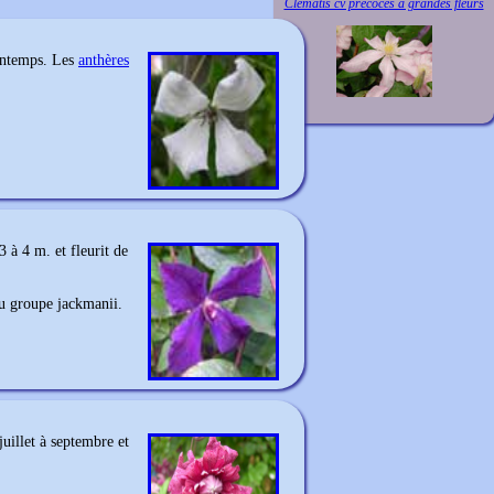
Clematis cv précoces à grandes fleurs
rintemps. Les
anthères
 à 4 m. et fleurit de
au groupe jackmanii.
juillet à septembre et