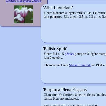
Clematis cv du groupe Texensis
'Alba Luxurians'
Fleurs blanches à légers reflets lilas. Le centr
sont pourpres. Elle atteint 2.5 m. à 3 m. et fl
'Polish Spirit'
Fleurs à 4 ou 5
pétales
pourpres à légère marqu
juin à octobre.
Obtenue par Frère
Stefan Franczak
en 1984 et 
'Purpurea Plena Elegans'
Clématite très florifère à petites fleurs doubles
résiste bien aux maladiess.