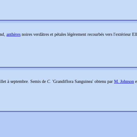
ond,
anthères
noires verdâtres et pétales légèrement recourbés vers l'extérieur El
illet à septembre. Semis de
C.
'Grandiflora Sanguinea' obtenu par
M. Johnson
e