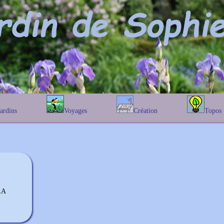
Jardins
Voyages
Création
Topos
étique
En Belgique
Prairies fleuries
Les chênes
Couleur des fleurs
phique
En France
Les Helenium
Au Royaume-Uni
Les Hamameli
Les Galanthu
Les Euonymu
LA