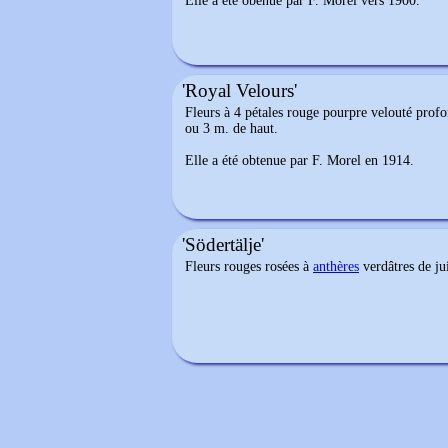
Elle a été obenue par F. Morel vers 1900.
'Royal Velours'
Fleurs à 4
pétales
rouge pourpre velouté prof
ou 3 m. de haut.
Elle a été obtenue par F. Morel en 1914.
'Södertälje'
Fleurs rouges rosées à
anthères
verdâtres de ju