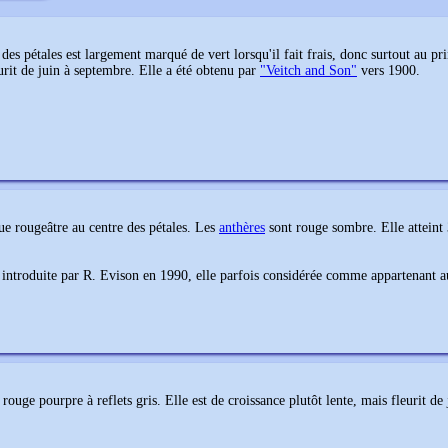
e des
pétales
est largement marqué de vert lorsqu'il fait frais, donc surtout au p
eurit de juin à septembre. Elle a été obtenu par
"Veitch and Son"
vers 1900.
e rougeâtre au centre des pétales. Les
anthères
sont rouge sombre. Elle atteint 3
introduite par R. Evison en 1990, elle parfois considérée comme appartenant 
 rouge pourpre à reflets gris. Elle est de croissance plutôt lente, mais fleurit de 