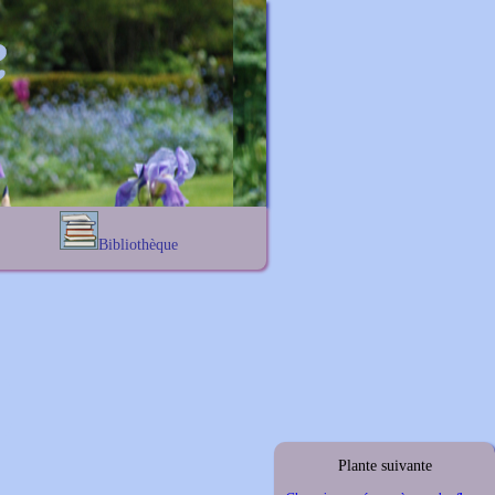
Bibliothèque
Lexique noms propres
s
Lexique botanique
s
s
s
Plante suivante