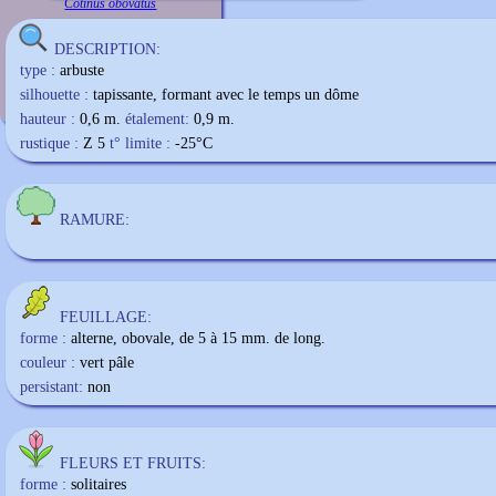
Cotinus obovatus
DESCRIPTION:
type :
arbuste
silhouette :
tapissante, formant avec le temps un dôme
hauteur :
0,6 m.
étalement:
0,9 m.
rustique :
Z 5
t° limite :
-25
°C
RAMURE:
FEUILLAGE:
forme :
alterne, obovale, de 5 à 15 mm. de long.
couleur :
vert pâle
persistant:
non
FLEURS ET FRUITS:
forme :
solitaires