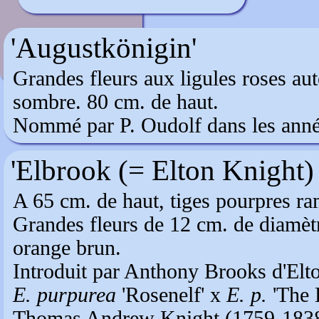
Echinacea purpurea
'Augustkönigin'
Grandes fleurs aux ligules roses au
sombre. 80 cm. de haut.
Nommé par P. Oudolf dans les anné
'Elbrook (= Elton Knight)
A 65 cm. de haut, tiges pourpres ram
Grandes fleurs de 12 cm. de diamèt
orange brun.
Introduit par Anthony Brooks d'Elto
E. purpurea
'Rosenelf' x
E. p.
'The 
Thomas Andrew Knight (1759-1838)