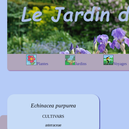
Plantes
Jardins
Voyages
A
B
C
D
E
alphabétique
En Belgique
F
G
H
I
J
géographique
En France
K
L
M
N
O
Au Royaume-Uni
P
Q
R
S
T
U
V
W
X
Y
Echinacea
purpurea
Z
CULTIVARS
Plante précédente
asteraceae