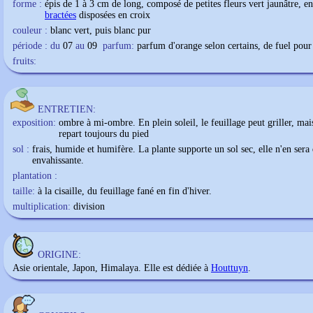
forme :
épis de 1 à 3 cm de long, composé de petites fleurs vert jaunâtre, e
bractées
disposées en croix
couleur :
blanc vert, puis blanc pur
période : du
07
au
09
parfum:
parfum d'orange selon certains, de fuel pour 
fruits:
ENTRETIEN:
exposition:
ombre à mi-ombre. En plein soleil, le feuillage peut griller, mais
repart toujours du pied
sol :
frais, humide et humifère. La plante supporte un sol sec, elle n'en ser
envahissante.
plantation :
taille:
à la cisaille, du feuillage fané en fin d'hiver.
multiplication:
division
ORIGINE:
Asie orientale, Japon, Himalaya. Elle est dédiée à
Houttuyn
.