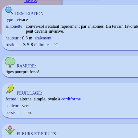
Hosta cv
DESCRIPTION:
type :
vivace
silhouette :
couvre-sol s'étalant rapidement par rhizomes. En terrain favorabl
peut devenir invasive.
hauteur :
0,3 m.
étalement:
rustique :
Z 5-8
t° limite :
°C
RAMURE:
tiges pourpre foncé
FEUILLAGE:
forme :
alterne, simple, ovale à
cordiforme
couleur :
vert
persistant:
non
FLEURS ET FRUITS: