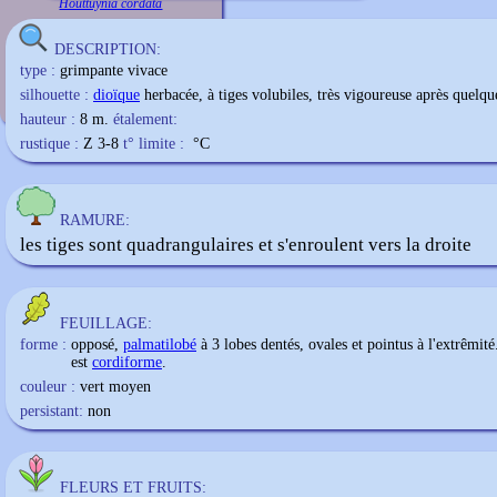
Houttuynia cordata
DESCRIPTION:
type :
grimpante vivace
silhouette :
dioïque
herbacée, à tiges volubiles, très vigoureuse après quelqu
hauteur :
8 m.
étalement:
rustique :
Z 3-8
t° limite :
°C
RAMURE:
les tiges sont quadrangulaires et s'enroulent vers la droite
FEUILLAGE:
forme :
opposé,
palmatilobé
à 3 lobes dentés, ovales et pointus à l'extrêmité
est
cordiforme
.
couleur :
vert moyen
persistant:
non
FLEURS ET FRUITS: