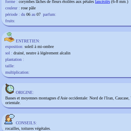
forme :
corymbes lâches de fleurs étoilées aux pétales
lancéolés
(6-8 mm.)
couleur :
rose pâle
période : du
06
au
07
parfum:
fruits:
ENTRETIEN:
exposition:
soleil à mi-ombre
sol :
drainé, neutre à légèrement alcalin
plantation :
taille:
multiplication:
ORIGINE:
Basses et moyennes montagnes d'Asie occidentale: Nord de l'Iran, Caucase,
orientale.
CONSEILS:
rocailles, toitures végétales.