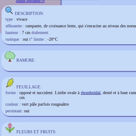
Sedum spectabile cv
DESCRIPTION:
type :
vivace
silhouette :
rampante, de croissance lente, qui s'enracine au niveau des noeu
hauteur :
7 cm
étalement:
rustique :
oui
t° limite :
-20
°C
RAMURE:
FEUILLAGE:
forme :
opposé et succulent. Limbe ovale à
rhomboïdal
, denté et à base cun
cm.
couleur :
vert pâle parfois rougeaâtre
persistant:
oui
FLEURS ET FRUITS: