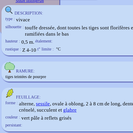
Sedum stoloniferum
DESCRIPTION:
type :
vivace
silhouette :
touffe dressée, dont toutes les tiges sont florifères 
ramifiées dans le bas
hauteur :
0,5 m.
étalement:
rustique :
Z 4-10
t° limite :
°C
RAMURE:
tiges teintées de pourpre
FEUILLAGE:
forme :
alterne,
sessile
, ovale à oblong, 2 à 8 cm de long, dent
crénelé, succulent et
glabre
couleur :
vert pâle à reflets grisés
persistant: