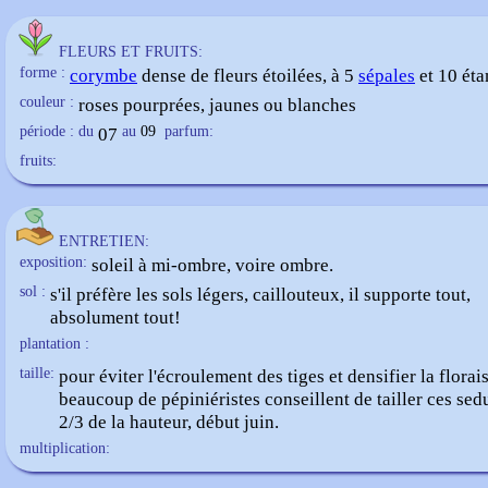
FLEURS ET FRUITS:
forme :
corymbe
dense de fleurs étoilées, à 5
sépales
et 10 ét
couleur :
roses pourprées, jaunes ou blanches
période : du
07
au
09
parfum:
fruits:
ENTRETIEN:
exposition:
soleil à mi-ombre, voire ombre.
sol :
s'il préfère les sols légers, caillouteux, il supporte tout,
absolument tout!
plantation :
taille:
pour éviter l'écroulement des tiges et densifier la florai
beaucoup de pépiniéristes conseillent de tailler ces se
2/3 de la hauteur, début juin.
multiplication: