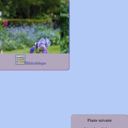
Bibliothèque
Lexique noms propres
s
Lexique botanique
s
s
s
Plante suivante