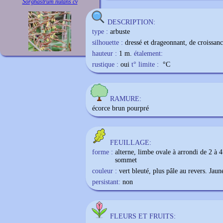
Sorghastrum nutans cv
DESCRIPTION:
type :
arbuste
silhouette :
dressé et drageonnant, de croissanc
hauteur :
1 m.
étalement:
rustique :
oui
t° limite :
°C
RAMURE:
écorce brun pourpré
FEUILLAGE:
forme :
alterne, limbe ovale à arrondi de 2 à 
sommet
couleur :
vert bleuté, plus pâle au revers. Jau
persistant:
non
FLEURS ET FRUITS: