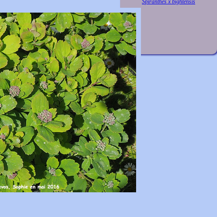
Spiranthes x bightensis