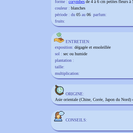
forme :
corymbes
de 4 à 6 cm petites fleurs à
couleur :
blanches
période : du
05
au
06
parfum:
fruits:
ENTRETIEN:
exposition:
dégagée et ensoleillée
sol :
sec ou humide
plantation :
taille:
multiplication:
ORIGINE:
Asie orientale (Chine, Corée, Japon du Nord
CONSEILS: