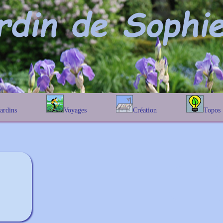
Jardins
Voyages
Création
Topos
étique
En Belgique
Prairies fleuries
Les chênes
Couleur des fleurs
phique
En France
Les Helenium
Au Royaume-Uni
Les Hamameli
Les Galanthu
Les Euonymu