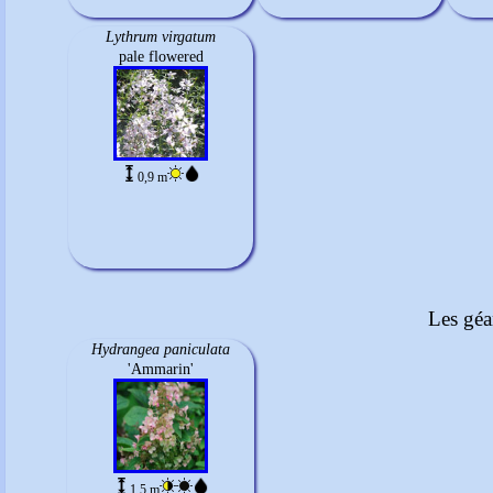
Lythrum virgatum
pale flowered
0,9 m
Les géa
Hydrangea paniculata
'Ammarin'
1.5 m