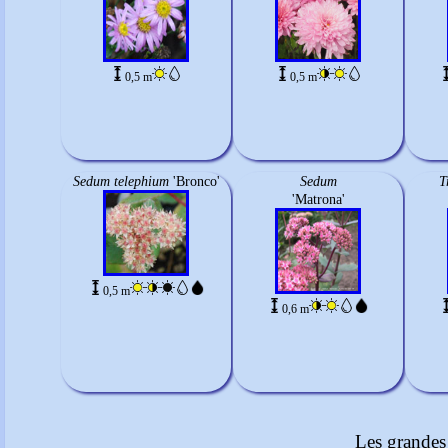
0,5 m
0,5 m
Sedum telephium
'Bronco'
Sedum
T
'Matrona'
0,5 m
0,6 m
Les grandes 