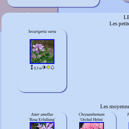
Lilas
mi-août à septembre
L
Les peti
>
Securigeria varia
0,3 m
Les moyennes
Aster amellus
Chrysanthemum
P
'Rosa Erfullung'
'Orchid Helen'