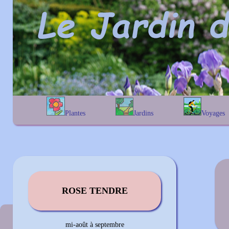
Plantes
Jardins
Voyages
A
B
C
D
E
alphabétique
En Belgique
F
G
H
I
J
géographique
En France
K
L
M
N
O
Au Royaume-Uni
P
Q
R
S
T
U
V
W
X
Y
Z
ROSE TENDRE
Couleur précédente
mi-août à septembre