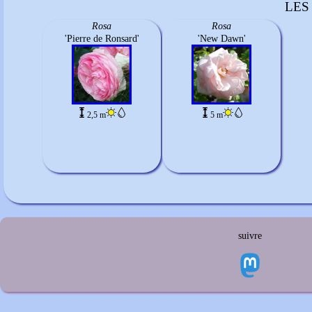
LES
Rosa
Rosa
'Pierre de Ronsard'
'New Dawn'
2,5 m
5 m
suivre