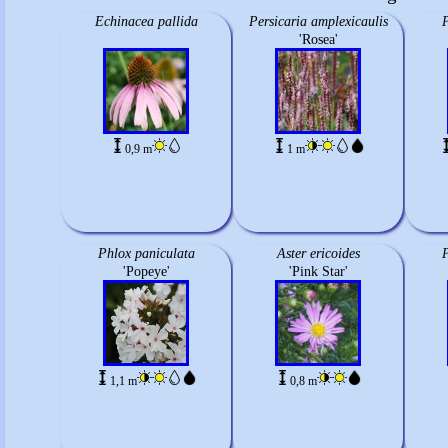
Echinacea pallida
Persicaria amplexicaulis
P
'Rosea'
0,9 m
1 m
Phlox paniculata
Aster ericoides
P
'Popeye'
'Pink Star'
1,1 m
0,8 m