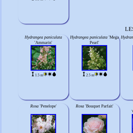
LE
Hydrangea paniculata
Hydrangea paniculata
'Mega
Hydran
'Ammarin'
Pearl'
1.5 m
2.5 m
Rosa
'Penelope'
Rosa
'Bouquet Parfait'